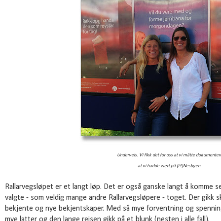
Underveis. Vi fikk det for oss at vi måtte dokumenter
at vi hadde vært
på (i?)Nesbyen.
Rallarvegsløpet er et langt løp. Det er også ganske langt å komme se
valgte - som veldig mange andre Rallarvegsløpere - toget. Der gikk s
bekjente og nye bekjentskaper. Med så mye forventning og spenning 
mye latter og den lange reisen gikk på et blunk (nesten i alle fall).