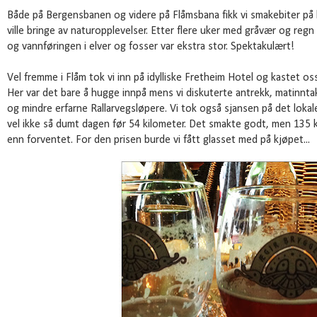
Både på Bergensbanen og videre på Flåmsbana fikk vi smakebiter på
ville bringe av naturopplevelser. Etter flere uker med gråvær og regn 
og vannføringen i elver og fosser var ekstra stor. Spektakulært!
Vel fremme i Flåm tok vi inn på idylliske Fretheim Hotel og kastet os
Her var det bare å hugge innpå mens vi diskuterte antrekk, matinnt
og mindre erfarne Rallarvegsløpere. Vi tok også sjansen på det lokal
vel ikke så dumt dagen før 54 kilometer. Det smakte godt, men 135 kro
enn forventet. For den prisen burde vi fått glasset med på kjøpet...