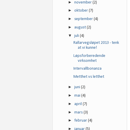
►
november
(2)
►
oktober
(7)
►
september
(4)
►
august
(2)
▼
juli
(4)
Rallarvegsløpet 2013 - tenk
at vi kunne!
Løpsforberedende
virksomhet
Intervallbonanza
Metthet vs letthet
►
juni
(2)
►
mai
(4)
►
april
(7)
►
mars
(3)
►
februar
(4)
►
januar
(5)