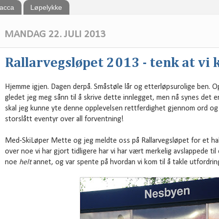
bacca
Løpelykke
MANDAG 22. JULI 2013
Rallarvegsløpet 2013 - tenk at vi
Hjemme igjen. Dagen derpå. Småstøle lår og etterløpsurolige ben. O
gledet jeg meg sånn til å skrive dette innlegget, men nå synes det er
skal jeg kunne yte denne opplevelsen rettferdighet gjennom ord og 
storslått eventyr over all forventning!
Med-SkiLøper Mette og jeg meldte oss på Rallarvegsløpet for et halv
over noe vi har gjort tidligere har vi har vært merkelig avslappede til 
noe
helt
annet, og var spente på hvordan vi kom til å takle utfordrin