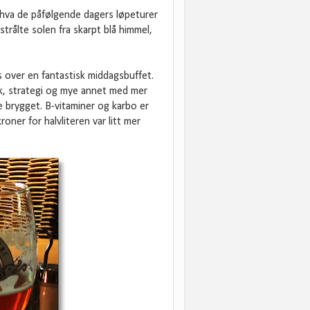
 hva de påfølgende dagers løpeturer
strålte solen fra skarpt blå himmel,
s over en fantastisk middagsbuffet.
ak, strategi og mye annet med mer
e brygget. B-vitaminer og karbo er
ner for halvliteren var litt mer