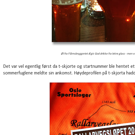
Øl fra Flåmsbryggeriet Ægir. God drikke fra lekre glass - men ve
Det var vel egentlig først da t-skjorte og startnummer ble hentet et
sommerfuglene meldte sin ankomst. Høydeprofilen på t-skjorta hadd