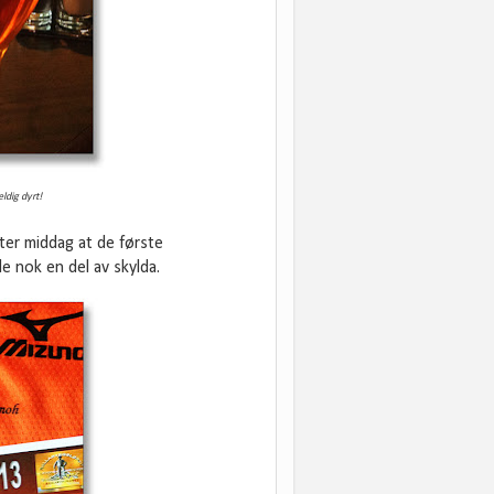
ldig dyrt!
ter middag at de første
e nok en del av skylda.